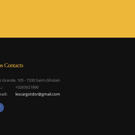
s Contacts
 Grande, 105 - 7330 Saint-Ghislain
.:
+3265621890
ail:
lescargotdor@gmail.com