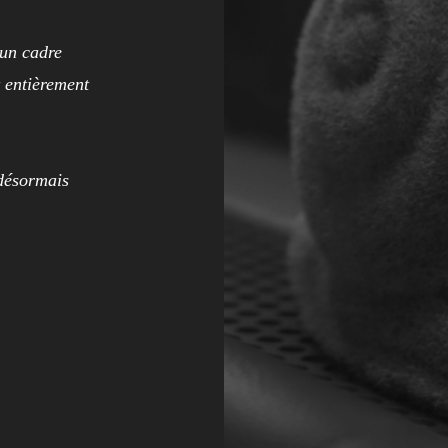
 un cadre
t entièrement
désormais