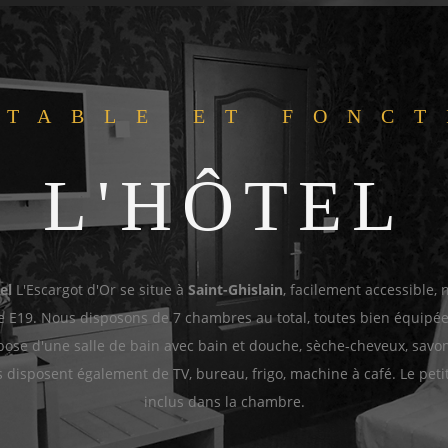
RTABLE ET FONCT
NE BELGE ET FRA
L'HÔTEL
 RESTAUR
el
L'Escargot d'Or se situe à
Saint-Ghislain
, facilement accessible, 
urant L'Escargot d'Or vous propose une cuisine belge et française
te E19. Nous disposons de 7 chambres au total, toutes bien équipé
ose d'une salle de bain avec bain et douche, sèche-cheveux, savo
ix (côte à l'os, t-bone, pata negra en autres...). Vaste choix de vins
disposent également de TV, bureau, frigo, machine à café. Le peti
italiens. Desserts. Le tout dans une ambiance chaleureuse.
inclus dans la chambre.