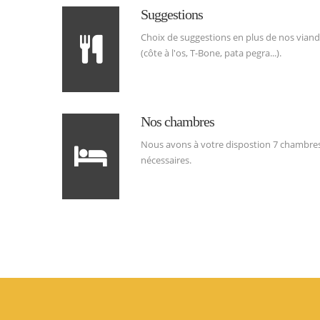
Suggestions
Choix de suggestions en plus de nos viand
(côte à l'os, T-Bone, pata pegra...).
Nos chambres
Nous avons à votre dispostion 7 chambre
nécessaires.