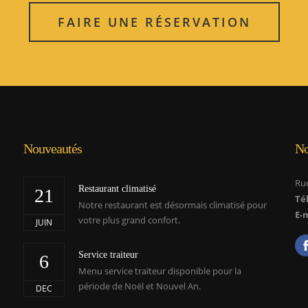
FAIRE UNE RÉSERVATION
Nouveautés
No
Rue
Restaurant climatisé
21
Tél
Notre restaurant est désormais climatisé pour
E-m
votre plus grand confort.
JUIN
Service traiteur
6
Menu service traiteur disponible pour la
période de Noël et Nouvel An.
DEC