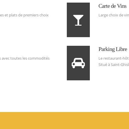
Carte de Vins
es et plats de premiers choix
Large choix de vins
Parking Libre
s avec toutes les commodités
Le restaurant-hôte
Situé à Saint-Ghisl